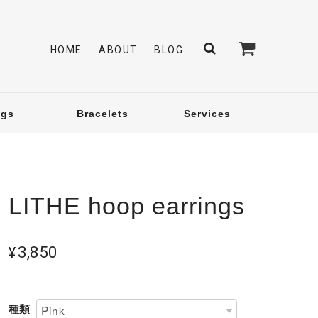
HOME
ABOUT
BLOG
ngs
Bracelets
Services
LITHE hoop earrings
¥3,850
種類