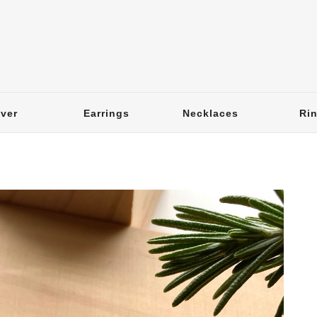
lver
Earrings
Necklaces
Ri